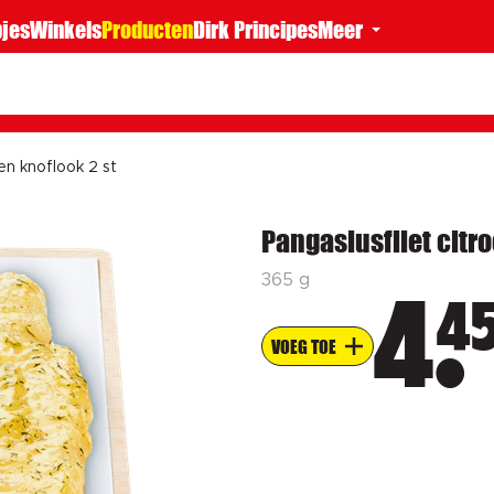
jes
Winkels
Producten
Dirk Principes
Meer
 en knoflook 2 st
Pangasiusfilet citro
365 g
4
4
VOEG TOE