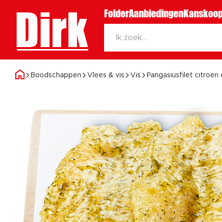
Dirk
Folder
Aanbiedingen
Kanskoop
Boodschappen
Vlees & vis
Vis
Pangasiusfilet citroen