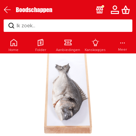
Boodschappen
Ik zoek...
Meer
Home
Folder
Aanbiedingen
Kanskoopjes