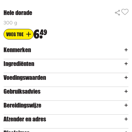
Hele dorade
300 g
6
49
VOEG TOE
Kenmerken
Ingrediënten
Voedingswaarden
Gebruiksadvies
Bereidingswijze
Afzender en adres