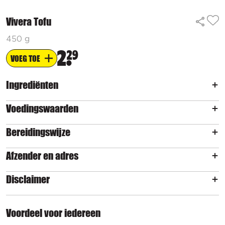
Vivera Tofu
450 g
2
29
VOEG TOE
Ingrediënten
Voedingswaarden
Bereidingswijze
Afzender en adres
Disclaimer
Voordeel voor iedereen