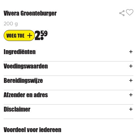
Vivera Groenteburger
200 g
2
59
VOEG TOE
Ingrediënten
Voedingswaarden
Bereidingswijze
Afzender en adres
Disclaimer
Voordeel voor iedereen