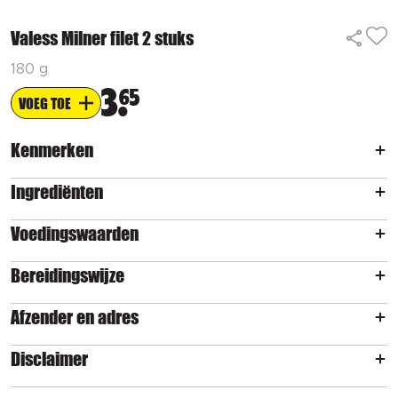
Valess Milner filet 2 stuks
180 g
3
65
VOEG TOE
Kenmerken
Ingrediënten
Voedingswaarden
Bereidingswijze
Afzender en adres
Disclaimer