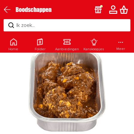
Boodschappen
Ik zoek...
Meer
Home
Folder
Aanbiedingen
Kanskoopjes