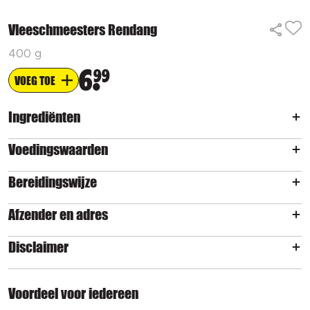
Vleeschmeesters Rendang
400 g
6
99
VOEG TOE
Ingrediënten
Voedingswaarden
Bereidingswijze
Afzender en adres
Disclaimer
Voordeel voor iedereen