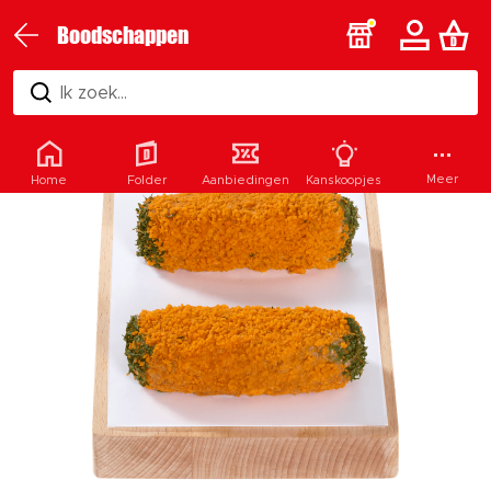
Boodschappen
Ik zoek...
Meer
Home
Folder
Aanbiedingen
Kanskoopjes