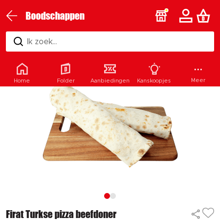
Boodschappen
Ik zoek...
Meer
Home
Folder
Aanbiedingen
Kanskoopjes
Firat Turkse pizza beefdoner