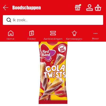
Boodschappen
Ik zoek...
Meer
Home
Folder
Aanbiedingen
Kanskoopjes