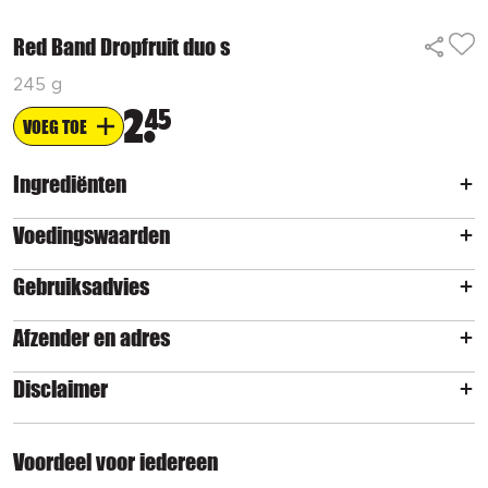
Red Band Dropfruit duo s
245 g
2
45
VOEG TOE
Ingrediënten
Voedingswaarden
Gebruiksadvies
Afzender en adres
Disclaimer
Voordeel voor iedereen