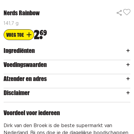
Nerds Rainbow
141,7 g
2
69
VOEG TOE
Ingrediënten
Voedingswaarden
Afzender en adres
Disclaimer
Voordeel voor iedereen
Dirk van den Broek is de beste supermarkt van
Nederland. Bij ons doe je de dagelijkse boodschappen