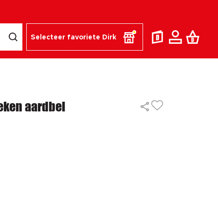
Selecteer favoriete Dirk
reken aardbei