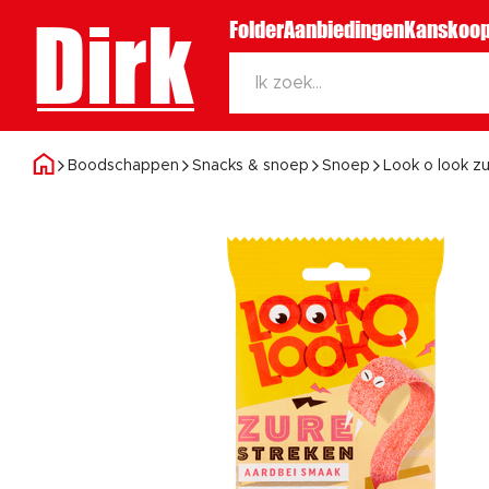
Dirk
Folder
Aanbiedingen
Kanskoop
Boodschappen
Snacks & snoep
Snoep
Look o look z