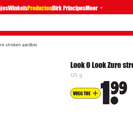
jes
Winkels
Producten
Dirk Principes
Meer
ure streken aardbei
Look O Look Zure st
125 g
99
1
VOEG TOE