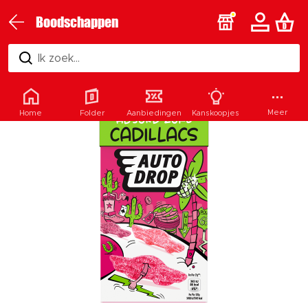
Boodschappen
Ik zoek...
Meer
Home
Folder
Aanbiedingen
Kanskoopjes