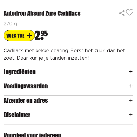
Autodrop Absurd Zure Cadillacs
270 g
2
95
VOEG TOE
Cadillacs met kekke coating. Eerst het zuur, dan het
zoet. Daar kun je je tanden inzetten!
Ingrediënten
Voedingswaarden
Afzender en adres
Disclaimer
Voordeel voor iedereen