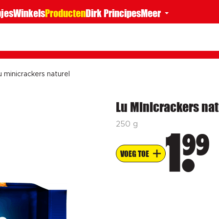
jes
Winkels
Producten
Dirk Principes
Meer
u minicrackers naturel
Lu Minicrackers nat
250 g
99
1
VOEG TOE