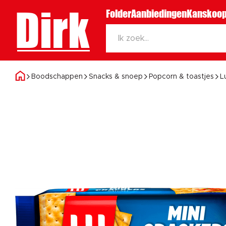
Dirk
Folder
Aanbiedingen
Kanskoop
Boodschappen
Snacks & snoep
Popcorn & toastjes
L