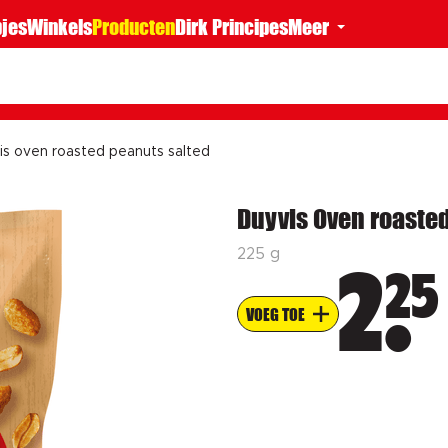
jes
Winkels
Producten
Dirk Principes
Meer
is oven roasted peanuts salted
Duyvis Oven roaste
225 g
25
2
VOEG TOE