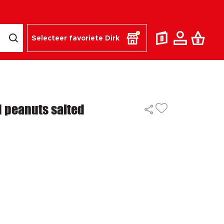
Selecteer favoriete Dirk
d peanuts salted