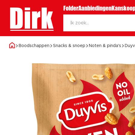
Dirk
Folder
Aanbiedingen
Kanskoop
Boodschappen
Snacks & snoep
Noten & pinda's
Duyv