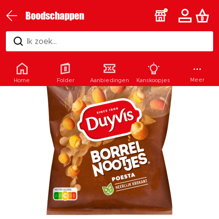
Boodschappen
Ik zoek...
Meer
Home
Folder
Aanbiedingen
Kanskoopjes