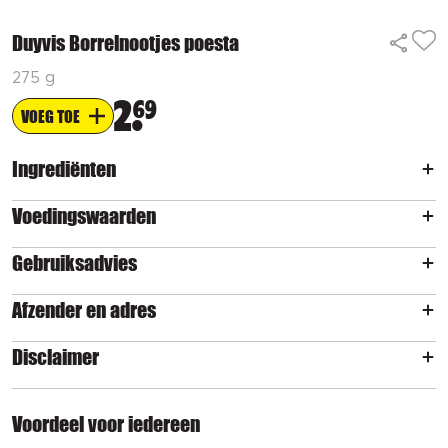
Duyvis Borrelnootjes poesta
275 g
2
69
VOEG TOE
Ingrediënten
Voedingswaarden
Gebruiksadvies
Afzender en adres
Disclaimer
Voordeel voor iedereen