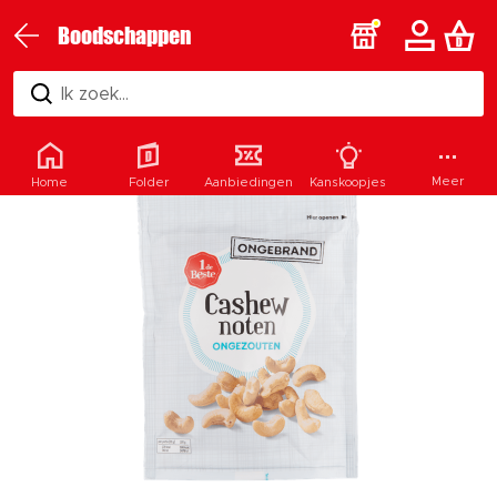
Boodschappen
Ik zoek...
Meer
Home
Folder
Aanbiedingen
Kanskoopjes