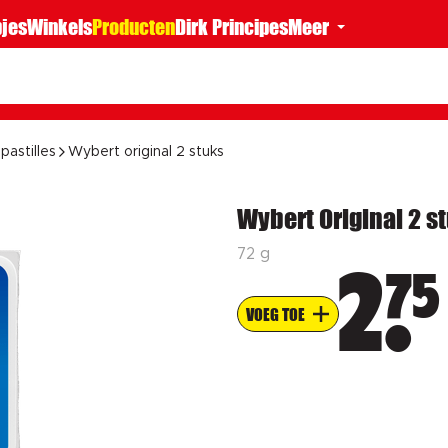
jes
Winkels
Producten
Dirk Principes
Meer
pastilles
Wybert original 2 stuks
Wybert Original 2 s
72 g
75
2
VOEG TOE