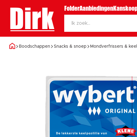
Dirk
Folder
Aanbiedingen
Kanskoop
Boodschappen
Snacks & snoep
Mondverfrissers & keel