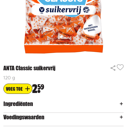
ANTA Classic suikervrij
120 g
2
59
VOEG TOE
Ingrediënten
Voedingswaarden