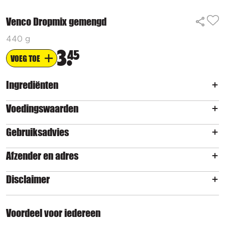
Venco Dropmix gemengd
440 g
3
45
VOEG TOE
Ingrediënten
Voedingswaarden
Gebruiksadvies
Afzender en adres
Disclaimer
Voordeel voor iedereen