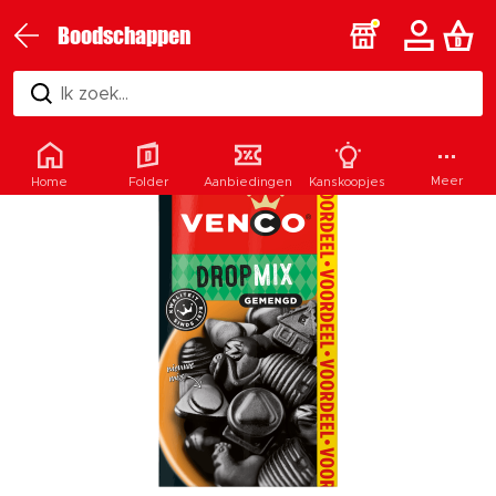
Boodschappen
Ik zoek...
Meer
Home
Folder
Aanbiedingen
Kanskoopjes