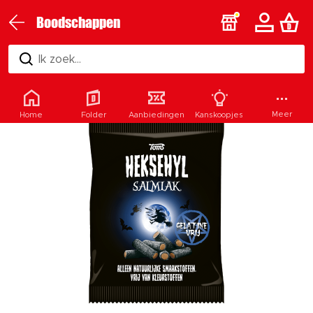
Boodschappen
Ik zoek...
Meer
Home
Folder
Aanbiedingen
Kanskoopjes