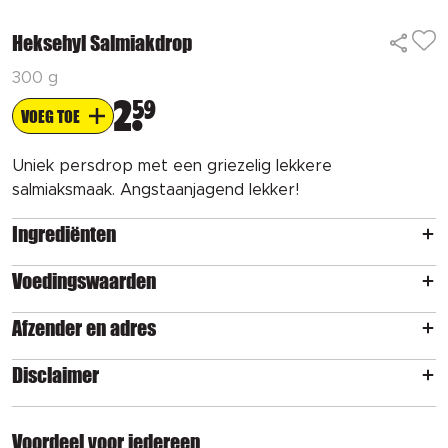
Heksehyl Salmiakdrop
300 g
2
59
VOEG TOE
Uniek persdrop met een griezelig lekkere
salmiaksmaak. Angstaanjagend lekker!
Ingrediënten
Voedingswaarden
Afzender en adres
Disclaimer
Voordeel voor iedereen