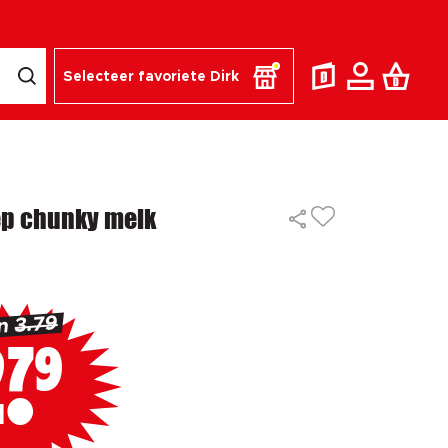
Selecteer favoriete Dirk
ep chunky melk
3.79
an
79
2