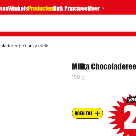
jes
Winkels
Producten
Dirk Principes
Meer
coladereep chunky melk
Milka Chocoladere
190 g
v
VOEG TOE