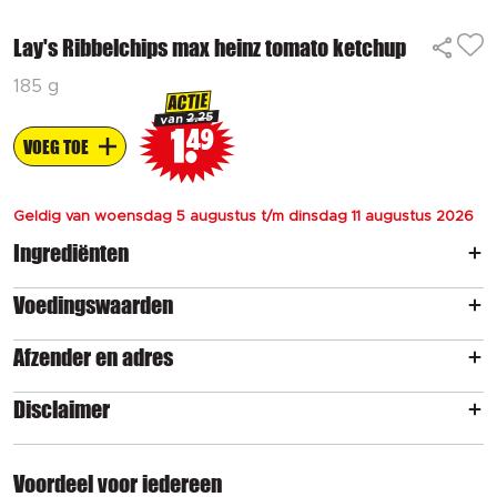
Lay's Ribbelchips max heinz tomato ketchup
185 g
ACTIE
2.25
van
1
49
VOEG TOE
Geldig van woensdag 5 augustus t/m dinsdag 11 augustus 2026
Ingrediënten
Voedingswaarden
Afzender en adres
Disclaimer
Voordeel voor iedereen