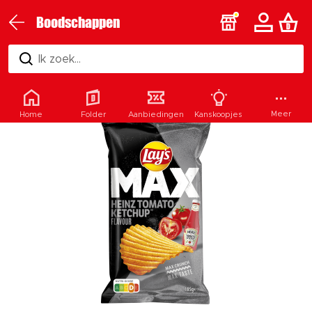
Boodschappen
Ik zoek...
Meer
Home
Folder
Aanbiedingen
Kanskoopjes