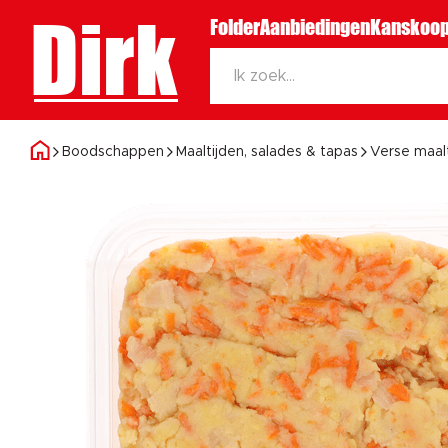
Dirk
Folder
Aanbiedingen
Kanskoop
Boodschappen
Maaltijden, salades & tapas
Verse maal