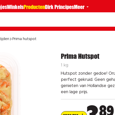
jes
Winkels
Producten
Dirk Principes
Meer
tijden
Prima hutspot
Prima Hutspot
1 kg
Hutspot zonder gedoe! Onze
perfect gekruid. Geen ge
genieten van Hollandse geze
een lage prijs.
89