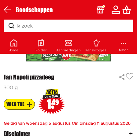
Boodschappen
Ik zoek...
Meer
Home
Folder
Aanbiedingen
Kanskoopjes
Jan Napoli pizzadeeg
300 g
ACTIE
2.19
van
1
49
VOEG TOE
Geldig van woensdag 5 augustus t/m dinsdag 11 augustus 2026
Disclaimer