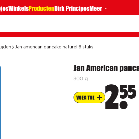
jes
Winkels
Producten
Dirk Principes
Meer
tijden
Jan american pancake naturel 6 stuks
Jan American panca
300 g
55
2
VOEG TOE