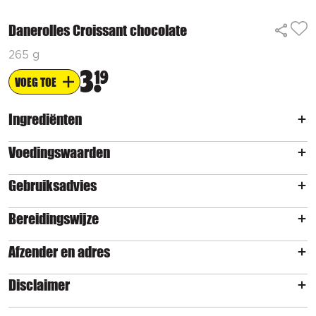
Danerolles Croissant chocolate
265 g
3
19
VOEG TOE
Ingrediënten
Voedingswaarden
Gebruiksadvies
Bereidingswijze
Afzender en adres
Disclaimer