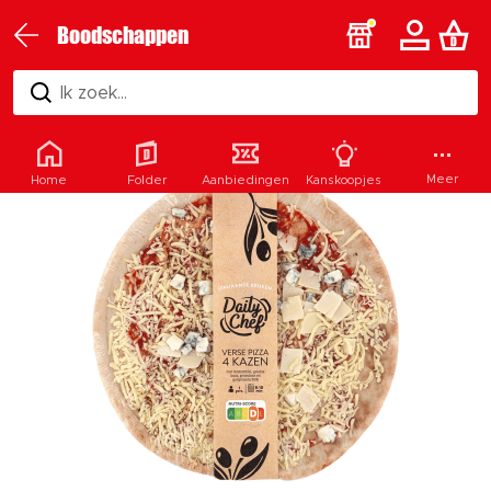
Boodschappen
Ik zoek...
Meer
Home
Folder
Aanbiedingen
Kanskoopjes