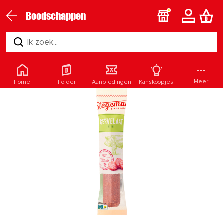
Boodschappen
Ik zoek...
Meer
Home
Folder
Aanbiedingen
Kanskoopjes