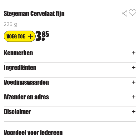
Stegeman Cervelaat fijn
225 g
3
85
VOEG TOE
Kenmerken
Ingrediënten
Voedingswaarden
Afzender en adres
Disclaimer
Voordeel voor iedereen