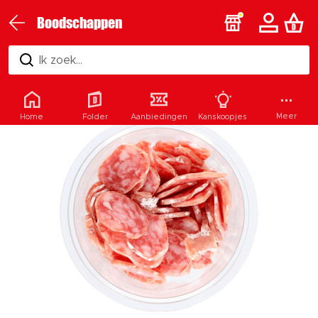
Boodschappen
Ik zoek...
Meer
Home
Folder
Aanbiedingen
Kanskoopjes