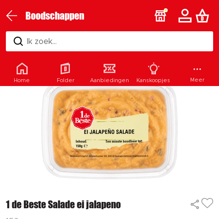
Boodschappen
Ik zoek...
Meer
Home
Folder
Aanbiedingen
Kanskoopjes
1 de Beste Salade ei jalapeno