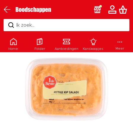
Boodschappen
Ik zoek...
Meer
Home
Folder
Aanbiedingen
Kanskoopjes