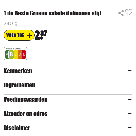
1 de Beste Groene salade italiaanse stijl
240 g
2
87
VOEG TOE
Kenmerken
Ingrediënten
Voedingswaarden
Afzender en adres
Disclaimer