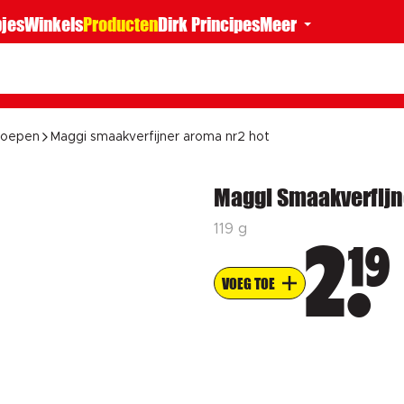
jes
Winkels
Producten
Dirk Principes
Meer
soepen
Maggi smaakverfijner aroma nr2 hot
Maggi Smaakverfijne
119 g
19
2
VOEG TOE