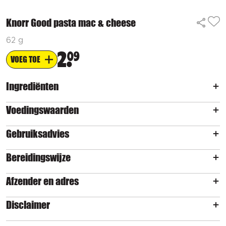
Knorr Good pasta mac & cheese
62 g
2
09
VOEG TOE
Ingrediënten
Voedingswaarden
Gebruiksadvies
Bereidingswijze
Afzender en adres
Disclaimer