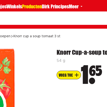
jes
Winkels
Producten
Dirk Principes
Meer
soepen
Knorr cup a soup tomaat 3 st
Knorr Cup-a-soup to
54 g
65
1
VOEG TOE