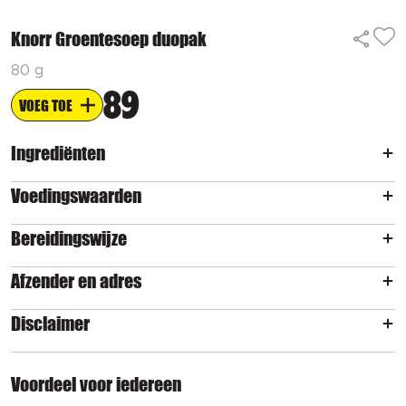
Knorr Groentesoep duopak
80 g
89
VOEG TOE
Ingrediënten
Voedingswaarden
Bereidingswijze
Afzender en adres
Disclaimer
Voordeel voor iedereen