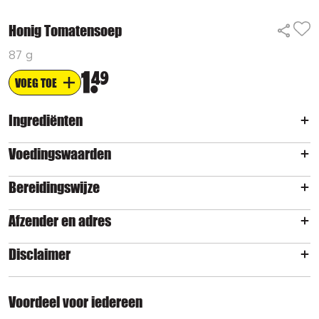
Honig Tomatensoep
87 g
1
49
VOEG TOE
Ingrediënten
Voedingswaarden
Bereidingswijze
Afzender en adres
Disclaimer
Voordeel voor iedereen