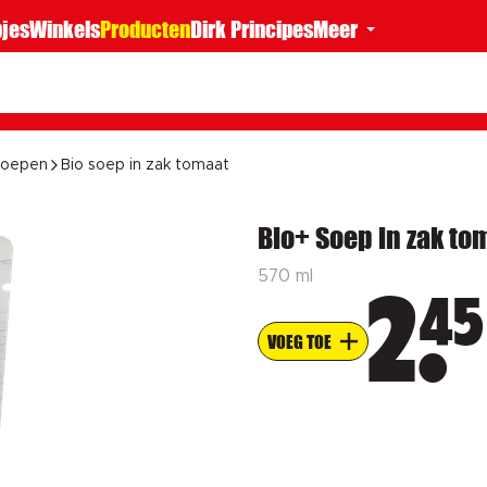
jes
Winkels
Producten
Dirk Principes
Meer
soepen
Bio soep in zak tomaat
Bio+ Soep in zak to
570 ml
45
2
VOEG TOE