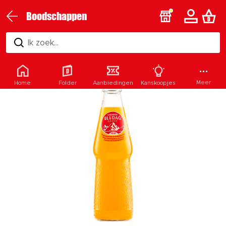
Boodschappen
Ik zoek...
Meer
Home
Folder
Aanbiedingen
Kanskoopjes