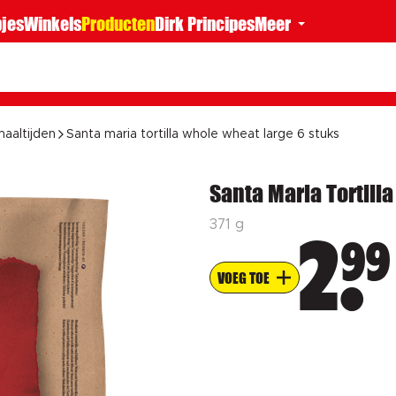
jes
Winkels
Producten
Dirk Principes
Meer
aaltijden
Santa maria tortilla whole wheat large 6 stuks
Santa Maria Tortill
371 g
99
2
VOEG TOE