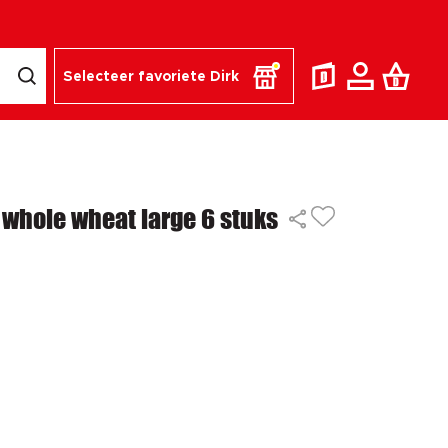
Selecteer favoriete Dirk
a whole wheat large 6 stuks