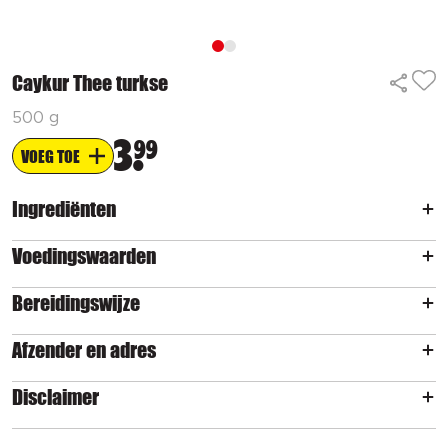
Caykur Thee turkse
500 g
3
99
VOEG TOE
Ingrediënten
Voedingswaarden
Bereidingswijze
Afzender en adres
Disclaimer