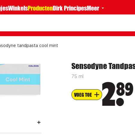
jes
Winkels
Producten
Dirk Principes
Meer
sodyne tandpasta cool mint
Sensodyne Tandpast
75 ml
89
2
VOEG TOE