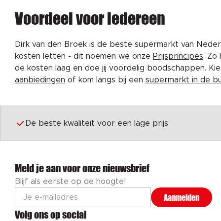
Voordeel voor iedereen
Dirk van den Broek is de beste supermarkt van Nederl
kosten letten - dit noemen we onze
Prijsprincipes
. Zo
de kosten laag en doe jij voordelig boodschappen. K
aanbiedingen
of kom langs bij een
supermarkt in de b
De beste kwaliteit voor een lage prijs
Meld je aan voor onze nieuwsbrief
Blijf als eerste op de hoogte!
Aanmelden
Volg ons op social