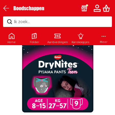
Boodschappen
Ik zoek...
Meer
Home
Folder
Aanbiedingen
Kanskoopjes