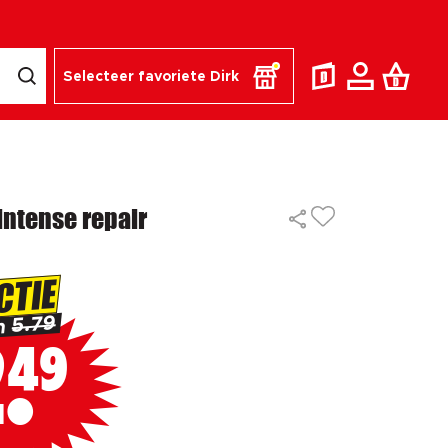
Selecteer favoriete Dirk
ntense repair
CTIE
5.79
n
49
2