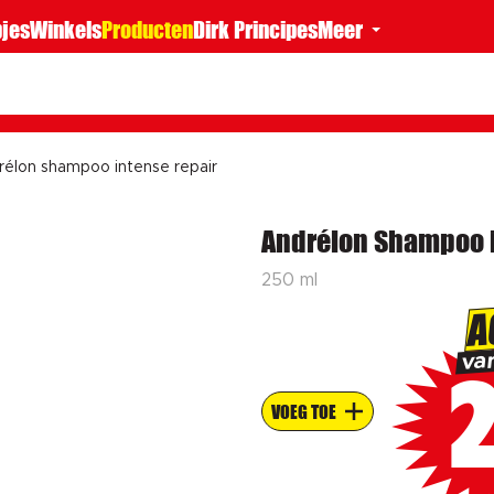
jes
Winkels
Producten
Dirk Principes
Meer
rélon shampoo intense repair
Andrélon Shampoo i
250 ml
A
va
VOEG TOE