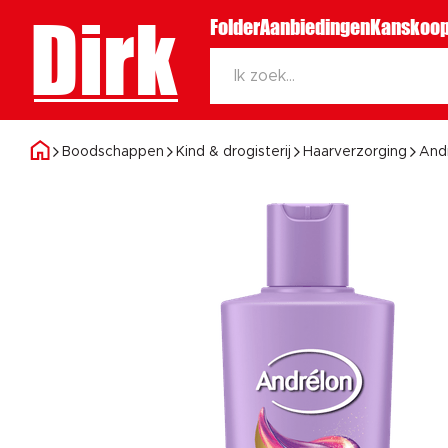
Dirk
Folder
Aanbiedingen
Kanskoop
Boodschappen
Kind & drogisterij
Haarverzorging
And