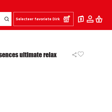
Selecteer favoriete Dirk
sences ultimate relax