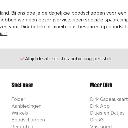
and. Bij ons doe je de dagelijkse boodschappen voor een 
 hebben we geen bezorgservice, geen speciale spaarcam
iezen voor Dirk betekent moeiteloos besparen op boodscha
uurt
.
Altijd de allerbeste aanbieding per stuk
Snel naar
Meer Dirk
Folder
Dirk Cadeaukaart
Aanbiedingen
Dirk App
Winkels
Ditjes en Datjes
Boodschappen
Dirck3
Recepten
Vastgoed