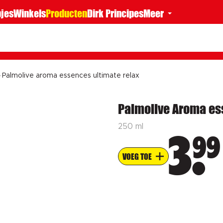
jes
Winkels
Producten
Dirk Principes
Meer
Palmolive aroma essences ultimate relax
Palmolive Aroma es
250 ml
99
3
VOEG TOE