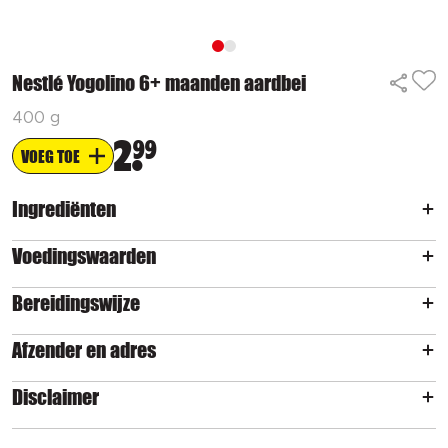
Nestlé Yogolino 6+ maanden aardbei
400 g
2
99
VOEG TOE
Ingrediënten
Voedingswaarden
Bereidingswijze
Afzender en adres
Disclaimer