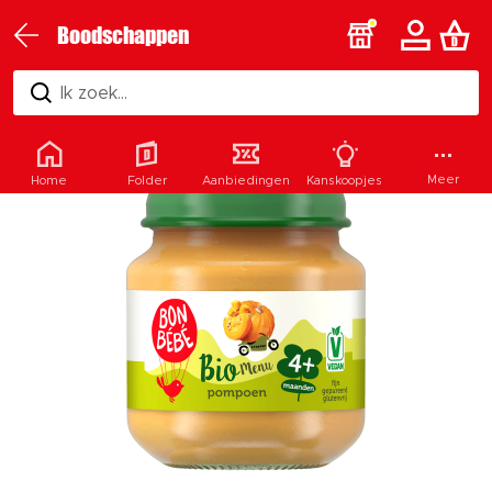
Boodschappen
Ik zoek...
Meer
Home
Folder
Aanbiedingen
Kanskoopjes