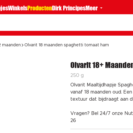
jes
Winkels
Producten
Dirk Principes
Meer
12 maanden
Olvarit 18 maanden spaghetti tomaat ham
Olvarit 18+ Maande
250 g
Olvarit Maaltijdhapje Spag
vanaf 18 maanden oud. Ee
textuur dat bijdraagt aan d
Vragen? Bel 24/7 onze Nut
26