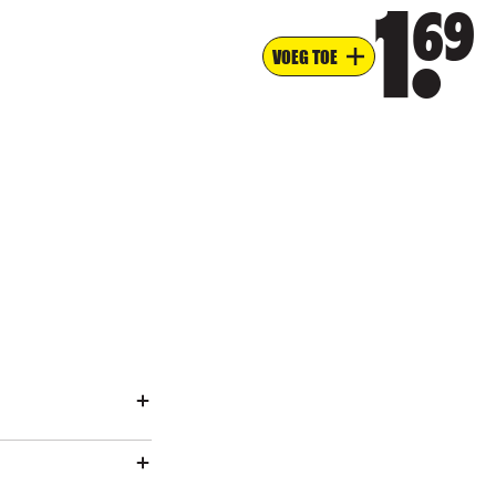
69
1
VOEG TOE