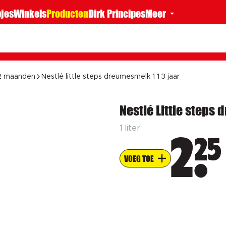
jes
Winkels
Producten
Dirk Principes
Meer
12 maanden
Nestlé little steps dreumesmelk 1 1 3 jaar
Nestlé Little steps 
1 liter
25
2
VOEG TOE